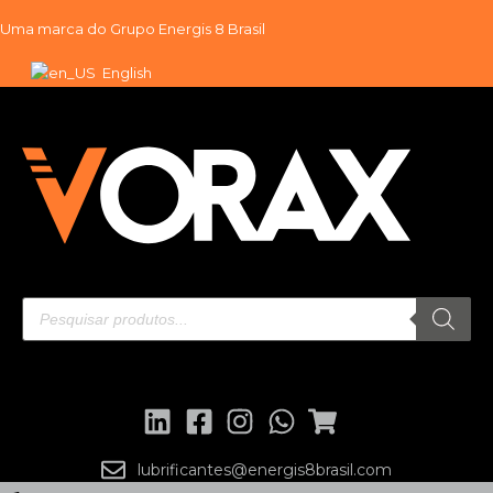
Uma marca do
Grupo Energis 8 Brasil
Skip
English
to
content
lubrificantes@energis8brasil.com