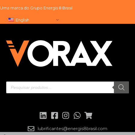
Uma marca do
Grupo Energis 8 Brasil
Skip
English
to
content
lubrificantes@energis8brasil.com