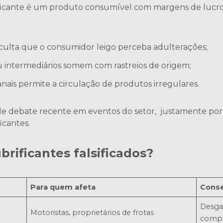
rificante é um produto consumível com margens de lucr
culta que o consumidor leigo perceba adulterações;
ou intermediários somem com rastreios de origem;
anais permite a circulação de produtos irregulares.
 de debate recente em eventos do setor, justamente po
icantes.
ubrificantes falsificados?
Para quem afeta
Cons
Desgas
Motoristas, proprietários de frotas
compo