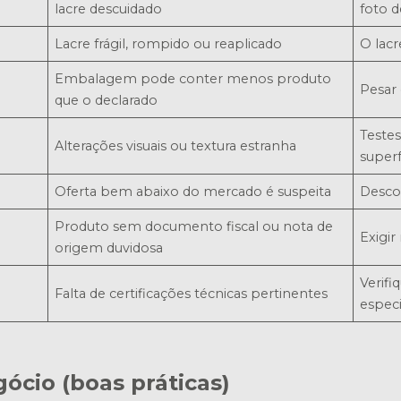
lacre descuidado
foto d
Lacre frágil, rompido ou reaplicado
O lac
Embalagem pode conter menos produto
Pesar
que o declarado
Teste
Alterações visuais ou textura estranha
superf
Oferta bem abaixo do mercado é suspeita
Desco
Produto sem documento fiscal ou nota de
Exigir
origem duvidosa
Verifi
Falta de certificações técnicas pertinentes
especi
ócio (boas práticas)