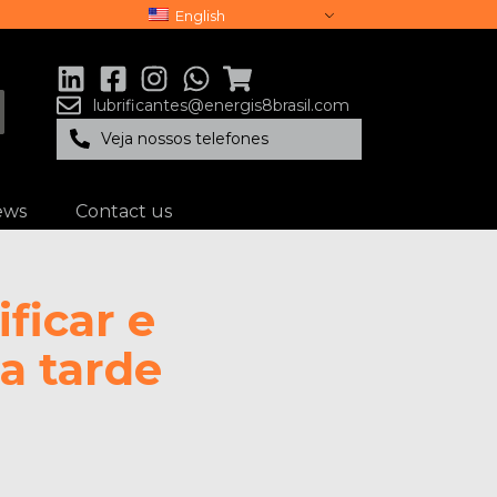
English
lubrificantes@energis8brasil.com
Veja nossos telefones
ews
Contact us
ficar e
a tarde