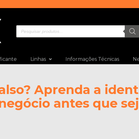
ficante
Linhas
Informações Técnicas
N
also? Aprenda a identi
negócio antes que sej