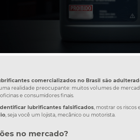
brificantes comercializados no Brasil são adulterad
 uma realidade preocupante: muitos volumes de mercado
 oficinas e consumidores finais.
entificar lubrificantes falsificados
, mostrar os riscos
io
, seja você um lojista, mecânico ou motorista.
ações no mercado?