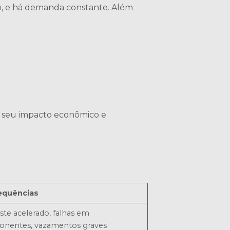
o, e há demanda constante. Além
r seu impacto econômico e
equências
te acelerado, falhas em
nentes, vazamentos graves