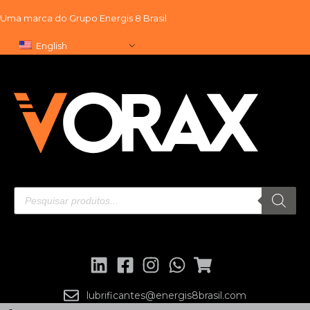
Uma marca do
Grupo Energis 8 Brasil
Skip
English
to
content
lubrificantes@energis8brasil.com