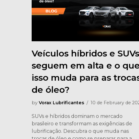
Veículos híbridos e SUV
seguem em alta e o qu
isso muda para as troca
de óleo?
by
Vorax Lubrificantes
10 de February de 20
SUVs e híbridos dominam o mercado
brasileiro e transformam as exigências de
lubrificação. Descubra o que muda nas
trocas de óleo e como se preparar para a