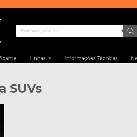
ficante
Linhas
Informações Técnicas
N
ra SUVs