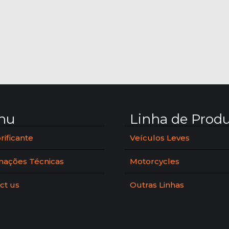
nu
Linha de Prod
rificante
Veículos Leves
mações Técnicas
Motorcycles
ct us
Outras Linhas