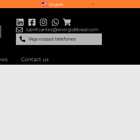
English
lubrificantes@energis8brasil.com
Veja nossos telefones
ews
Contact us