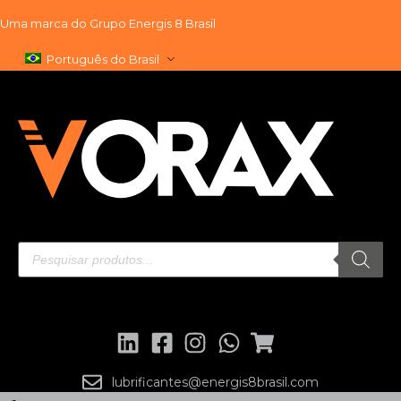
Uma marca do
Grupo Energis 8 Brasil
Pular
Português do Brasil
para
o
conteúdo
lubrificantes@energis8brasil.com