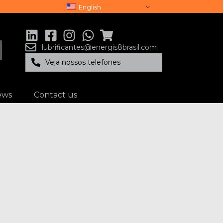
English
lubrificantes@energis8brasil.com
Veja nossos telefones
ews
Contact us