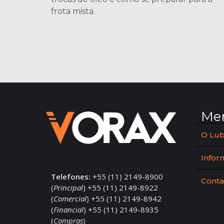
frota mista.
Me
O Lub
Infor
Telefones:
+55 (11) 2149-8900
Conta
(
Principal
) +55 (11) 2149-8922
(
Comercial
) +55 (11) 2149-8942
(
Financial
) +55 (11) 2149-8935
(
Compras
)