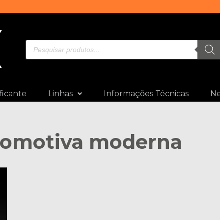
ficante
Linhas
Informações Técnicas
N
tomotiva moderna