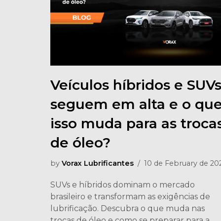
Veículos híbridos e SUV
seguem em alta e o qu
isso muda para as troca
de óleo?
by
Vorax Lubrificantes
10 de February de 20
SUVs e híbridos dominam o mercado
brasileiro e transformam as exigências de
lubrificação. Descubra o que muda nas
trocas de óleo e como se preparar para a