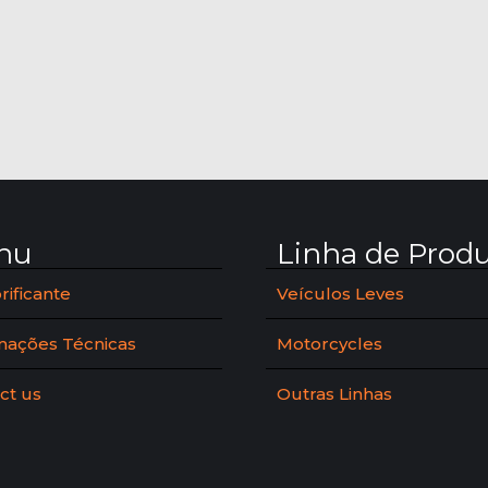
nu
Linha de Prod
rificante
Veículos Leves
mações Técnicas
Motorcycles
ct us
Outras Linhas