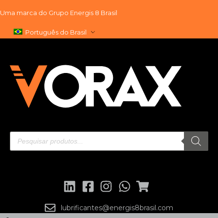
Uma marca do
Grupo Energis 8 Brasil
Pular
Português do Brasil
para
o
conteúdo
lubrificantes@energis8brasil.com