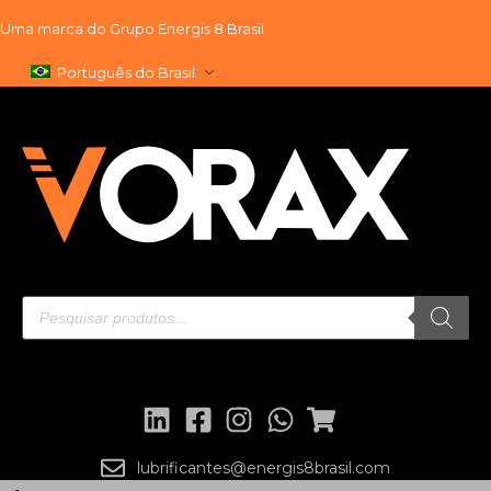
Uma marca do
Grupo Energis 8 Brasil
Pular
Português do Brasil
para
o
conteúdo
lubrificantes@energis8brasil.com