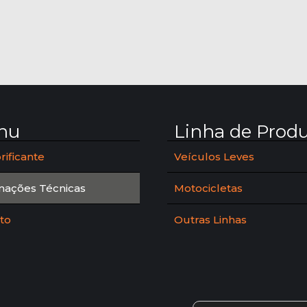
nu
Linha de Prod
rificante
Veículos Leves
mações Técnicas
Motocicletas
to
Outras Linhas