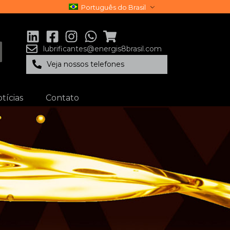
Português do Brasil
lubrificantes@energis8brasil.com
Veja nossos telefones
tícias
Contato