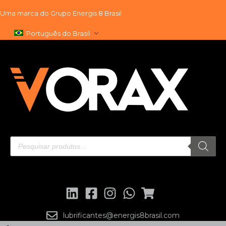
Uma marca do
Grupo Energis 8 Brasil
Pular
Português do Brasil
para
o
conteúdo
lubrificantes@energis8brasil.com