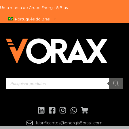
Uma marca do
Grupo Energis 8 Brasil
Pular
Português do Brasil
para
o
conteúdo
lubrificantes@energis8brasil.com