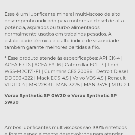
Esse é um lubrificante mineral multiviscoso de alto
desempenho indicado para motores a diesel de alta
potência, aspirados ou turbo alimentados,
normalmente usados em trabalhos pesados. A
estabilidade térmica e o alto índice de viscosidade
também garante melhores partidas a frio.
* Esse produto atende às especificações: API CK-4 |
ACEA E7-16 | ACEA E9-16 | Caterpillar ECF-3 | Ford
WSS-M2C171-F1 | Cummins CES 20086 | Detroit Diesel
DDC93K222 | Mack EOS-4.5 | Volvo VDS 4.5 | Renault
VI RLD-4 | MB 228.31 | MAN 3275 | MAN 3575 | MTU 2.1.
Vorax Synthetic SP 0W20 e Vorax Synthetic SP
5W30
Ambos lubrificantes multiviscosos são 100% sintéticos
e foram especialmente desenvolvidos para atender