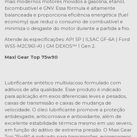
mais modernos motores movidos à gasolina, etanol,
bicombustível e GNV. Essa fórmula é altamente
balanceada e proporciona eficiência energética (fuel
economy) que reduz o consumo de combustível e
minimiza o desgaste do motor durante a partida a frio.
Atende às especificações: API SP | ILSAC GF-6A | Ford
WSS-M2C961-A1 | GM DEXOS™ 1 Gen 2.
Maxi Gear Top 75w90
Lubrificante sintético multiviscoso formulado com
aditivos de alta qualidade. Esse produto é indicado
para aplicação em eixos diferenciais leves e pesados,
caixas de transmissão e caixas de mudança de
velocidade. O óleo lubrificante promove a proteção
antidesgaste, anticorrosiva e antioxidante, além de
excelente estabilidade térmica mesmo em uso severo,
em função do aditivo de extrema pressão. O Maxi Gear
Top 75w90 é indicado para transmissões, engrenagens,