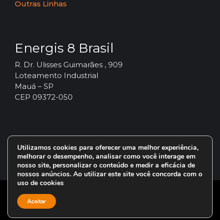
Outras Linhas
Energis 8 Brasil
R. Dr. Ulisses Guimarães , 909
Loteamento Industrial
Mauá – SP
CEP 09372-050
Utilizamos cookies para oferecer uma melhor experiência,
melhorar o desempenho, analisar como você interage em
nosso site, personalizar o conteúdo e medir a eficácia de
nossos anúncios. Ao utilizar este site você concorda com o
uso de cookies
© 2024 – Vorax Lubrificantes – Todos os direitos reservados.
Aceitar
Uma marca do Grupo
Energis 8 Brasil
.