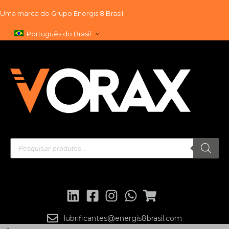
Uma marca do
Grupo Energis 8 Brasil
Pular
Português do Brasil
para
o
conteúdo
lubrificantes@energis8brasil.com