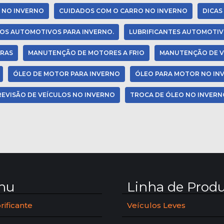
 NO INVERNO
CUIDADOS COM O CARRO NO INVERNO
DICAS
DOS AUTOMOTIVOS PARA INVERNO.
LUBRIFICANTES AUTOMOTI
URAS
MANUTENÇÃO DE MOTORES A FRIO
MANUTENÇÃO DE V
ÓLEO DE MOTOR PARA INVERNO
ÓLEO PARA MOTOR NO IN
REVISÃO DE VEÍCULOS NO INVERNO
TROCA DE ÓLEO NO INVERN
nu
Linha de Prod
rificante
Veículos Leves