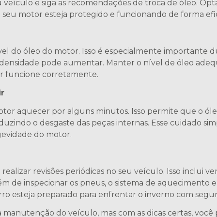
 veículo e siga as recomendações de troca de óleo. Opta
 seu motor esteja protegido e funcionando de forma efi
vel do óleo do motor. Isso é especialmente importante 
 densidade pode aumentar. Manter o nível de óleo adeq
or funcione corretamente.
r
motor aquecer por alguns minutos. Isso permite que o ól
eduzindo o desgaste das peças internas. Esse cuidado s
gevidade do motor.
ealizar revisões periódicas no seu veículo. Isso inclui ver
além de inspecionar os pneus, o sistema de aquecimento e 
o esteja preparado para enfrentar o inverno com segura
 a manutenção do veículo, mas com as dicas certas, voc