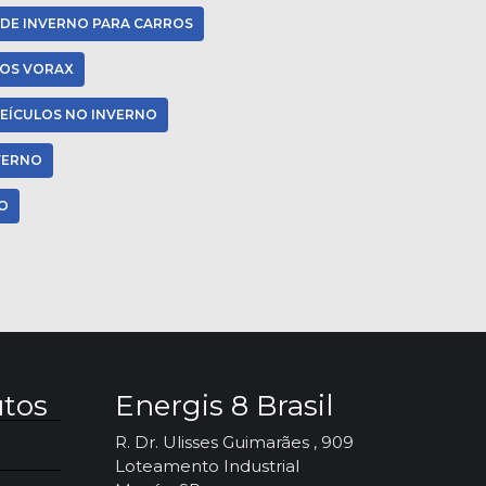
 DE INVERNO PARA CARROS
VOS VORAX
EÍCULOS NO INVERNO
VERNO
O
utos
Energis 8 Brasil
R. Dr. Ulisses Guimarães , 909
Loteamento Industrial