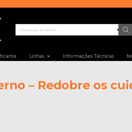
ficante
Linhas
Informações Técnicas
No
erno – Redobre os cu