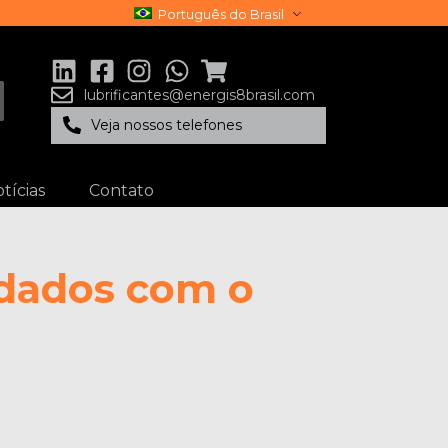
Português do Brasil
lubrificantes@energis8brasil.com
Veja nossos telefones
tícias
Contato
idados com o