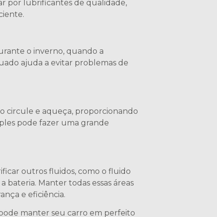
r por lubrificantes de qualidade,
ciente.
durante o inverno, quando a
uado ajuda a evitar problemas de
eo circule e aqueça, proporcionando
imples pode fazer uma grande
ificar outros fluidos, como o fluido
a bateria. Manter todas essas áreas
nça e eficiência.
ê pode manter seu carro em perfeito