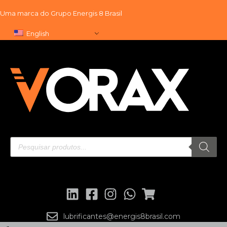
Uma marca do
Grupo Energis 8 Brasil
Skip
English
to
content
lubrificantes@energis8brasil.com