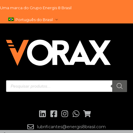
Uma marca do
Grupo Energis 8 Brasil
Pular
Português do Brasil
para
o
conteúdo
lubrificantes@energis8brasil.com