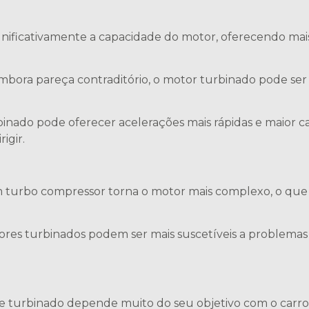
ignificativamente a capacidade do motor, oferecendo 
mbora pareça contraditório, o motor turbinado pode ser 
nado pode oferecer acelerações mais rápidas e maior ca
igir.
m turbo compressor torna o motor mais complexo, o que
ores turbinados podem ser mais suscetíveis a problema
e turbinado depende muito do seu objetivo com o carro