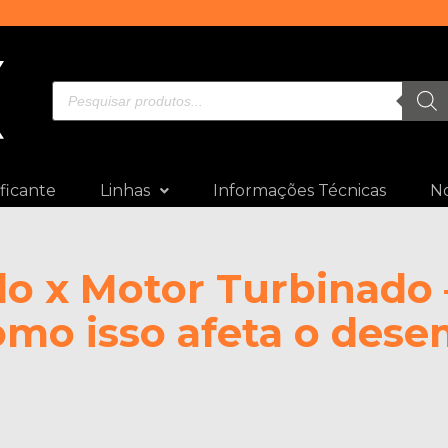
ficante
Linhas
Informações Técnicas
No
o x Motor Turbinado 
como isso afeta o des