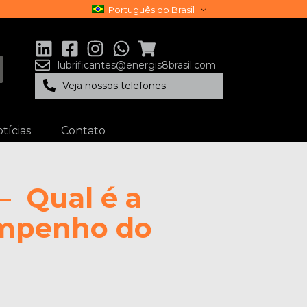
Português do Brasil
lubrificantes@energis8brasil.com
Veja nossos telefones
tícias
Contato
– Qual é a
empenho do