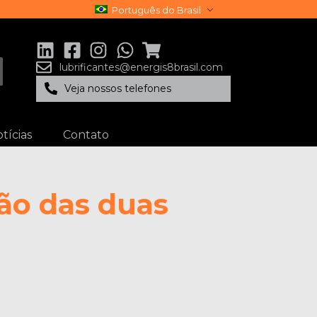
Português do Brasil
lubrificantes@energis8brasil.com
Veja nossos telefones
tícias
Contato
ão das duas