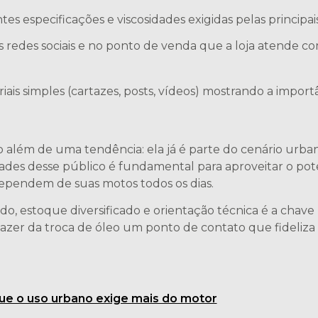
es especificações e viscosidades exigidas pelas princip
 redes sociais e no ponto de venda que a loja atende co
riais simples (cartazes, posts, vídeos) mostrando a impo
além de uma tendência: ela já é parte do cenário urbano b
dades desse público é fundamental para aproveitar o pote
ependem de suas motos todos os dias.
do, estoque diversificado e orientação técnica é a chav
fazer da troca de óleo um ponto de contato que fideliza
que o uso urbano exige mais do motor