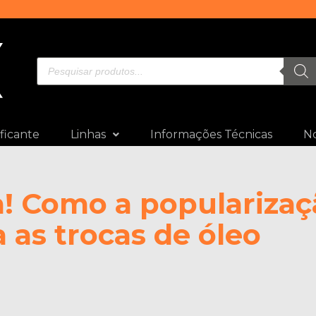
ficante
Linhas
Informações Técnicas
No
! Como a popularizaç
 as trocas de óleo