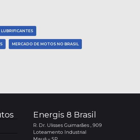
 LUBRIFICANTES
S
MERCADO DE MOTOS NO BRASIL
utos
Energis 8 Brasil
R. Dr. Ulisses Guimarães , 909
Loteamento Industrial
Mauá – SP