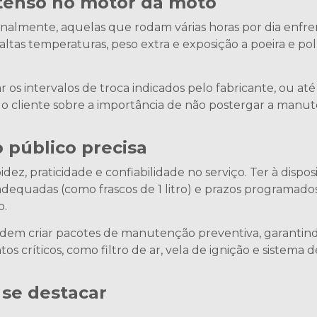
ntenso no motor da moto
onalmente, aquelas que rodam várias horas por dia enf
, altas temperaturas, peso extra e exposição a poeira e 
r os intervalos de troca indicados pelo fabricante, ou at
ar o cliente sobre a importância de não postergar a manu
 público precisa
idez, praticidade e confiabilidade no serviço. Ter à dispo
adequadas (como frascos de 1 litro) e prazos programad
o.
podem criar pacotes de manutenção preventiva, garantind
críticos, como filtro de ar, vela de ignição e sistema d
 se destacar