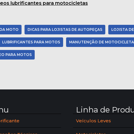
eos lubrificantes para motocicletas
 DA MOTO
DICAS PARA LOJISTAS DE AUTOPEÇAS
LOJISTA DE
LUBRIFICANTES PARA MOTOS
MANUTENÇÃO DE MOTOCICLETA
EO PARA MOTOS
nu
Linha de Prod
rificante
Veículos Leves