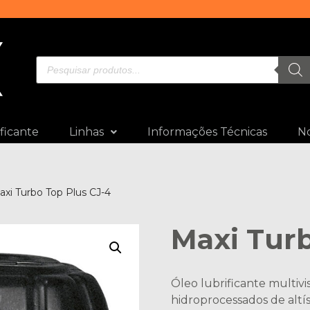
ficante
Linhas
Informações Técnicas
No
axi Turbo Top Plus CJ-4
Maxi Turb
Óleo lubrificante multivi
hidroprocessados de alt