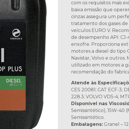
com os requisitos mais e
baixa emissão que opere
cinzas assegura um perf
tratamento dos gases de 
veículos EURO V. Recom
de desempenho API: CJ-4/
enxofre. Proporciona ext
motores a diesel do tipo 
Navistar, Volvo e outr
utilizado em motores a g
recomendação do fabrica
Atende às Especificaçõ
CES 20081; CAT ECF-3; 
228.3; VOLVO VDS-4; MT
Disponível nas Viscosi
Semissintético), 15W-40 (
Semissintético.
Embalagens:
Granel – 12