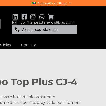
Português do Brasil
lubrificantes@energis8brasil.com
Veja nossos telefones
tícias
Contato
o Top Plus CJ-4
scoso a base de óleos minerais
íssimo desempenho, projetado para cumprir