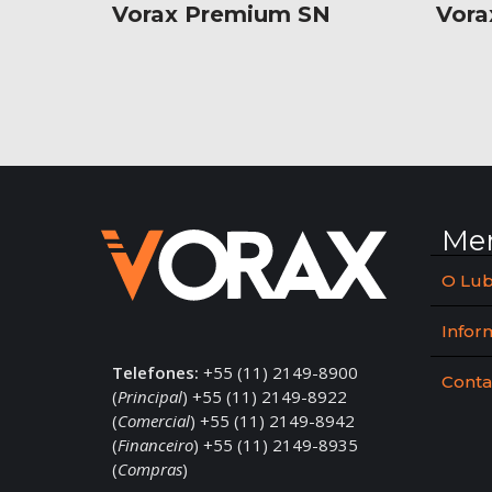
Vorax Premium SN
Vora
Me
O Lub
Infor
Telefones:
+55 (11) 2149-8900
Conta
(
Principal
) +55 (11) 2149-8922
(
Comercial
) +55 (11) 2149-8942
(
Financeiro
) +55 (11) 2149-8935
(
Compras
)