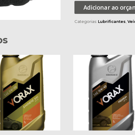
Adicionar ao orç
Categorias:
Lubrificantes
,
Veí
os