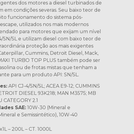
xigentes dos motores a diesel turbinados de
m em condições severas. Seu baixo teor de
eito funcionamento do sistema pós-
escape, utilizados nos mais modernos
endado para motores que exijam um nível
SN/SL e utilizam diesel com baixo teor de
raordinária proteção aos mais exigentes
Caterpillar, Cummins, Detroit Diesel, Mack,
os. MAXI TURBO TOP PLUS também pode ser
asolina ou de frotas mistas que tenham a
nte para um produto API: SN/SL.
es:
API CJ-4/SN/SL; ACEA E9-12; CUMMINS
DETROIT DIESEL 93K218; MAN M3575; MB
U CATEGORY 2.1
dades SAE:
10W-30 (Mineral e
Mineral e Semissintético), 10W-40
x1L – 200L – CT. 1000L