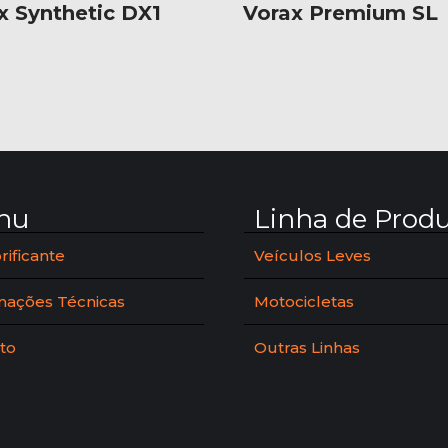
x Synthetic DX1
Vorax Premium SL
nu
Linha de Prod
rificante
Veículos Leves
mações Técnicas
Motocicletas
to
Outras Linhas