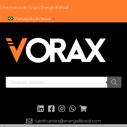
Uma marca do
Grupo Energis 8 Brasil
Pular
Português do Brasil
para
o
conteúdo
lubrificantes@energis8brasil.com