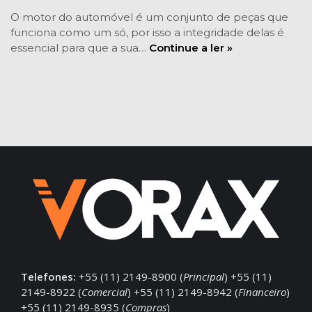
O motor do automóvel é um conjunto de peças que
funciona como um só, por isso a integridade delas é
essencial para que a sua…
Continue a ler »
Telefones:
+55 (11) 2149-8900 (
Principal
) +55 (11)
2149-8922 (
Comercial
) +55 (11) 2149-8942 (
Financeiro
)
+55 (11) 2149-8935 (
Compras
)