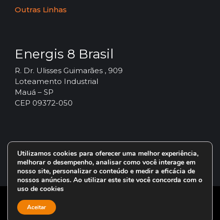
Outras Linhas
Energis 8 Brasil
R. Dr. Ulisses Guimarães , 909
Loteamento Industrial
Mauá – SP
CEP 09372-050
Utilizamos cookies para oferecer uma melhor experiência,
melhorar o desempenho, analisar como você interage em
nosso site, personalizar o conteúdo e medir a eficácia de
nossos anúncios. Ao utilizar este site você concorda com o
uso de cookies
© 2024 – Vorax Lubrificantes – Todos os direitos reservados.
Aceitar
Uma marca do Grupo
Energis 8 Brasil
.