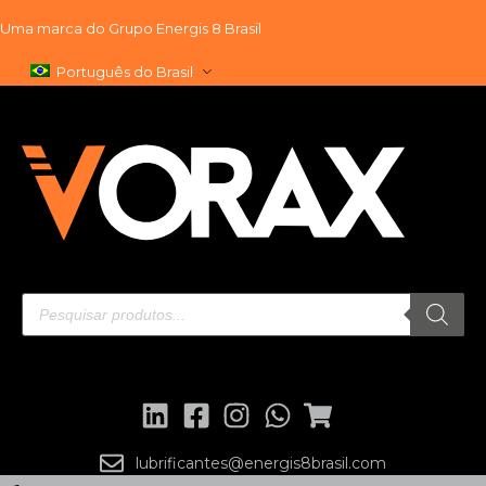
Uma marca do
Grupo Energis 8 Brasil
Pular
Português do Brasil
para
o
conteúdo
lubrificantes@energis8brasil.com