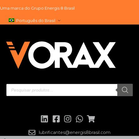
Uma marca do
Grupo Energis 8 Brasil
Pular
Português do Brasil
para
o
conteúdo
lubrificantes@energis8brasil.com