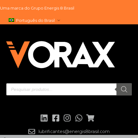
Uma marca do
Grupo Energis 8 Brasil
Pular
Português do Brasil
para
o
conteúdo
lubrificantes@energis8brasil.com