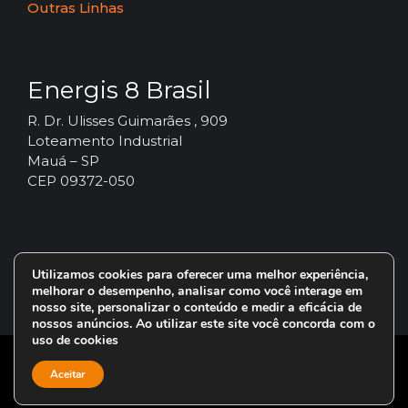
Outras Linhas
Energis 8 Brasil
R. Dr. Ulisses Guimarães , 909
Loteamento Industrial
Mauá – SP
CEP 09372-050
Utilizamos cookies para oferecer uma melhor experiência,
melhorar o desempenho, analisar como você interage em
nosso site, personalizar o conteúdo e medir a eficácia de
nossos anúncios. Ao utilizar este site você concorda com o
uso de cookies
© 2024 – Vorax Lubrificantes – Todos os direitos reservados.
Aceitar
Uma marca do Grupo
Energis 8 Brasil
.