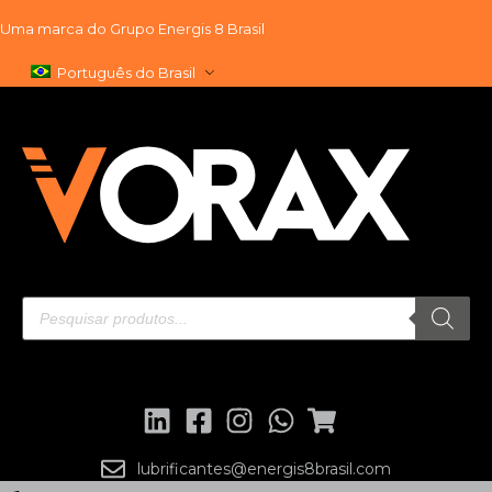
Uma marca do
Grupo Energis 8 Brasil
Pular
Português do Brasil
para
o
conteúdo
lubrificantes@energis8brasil.com