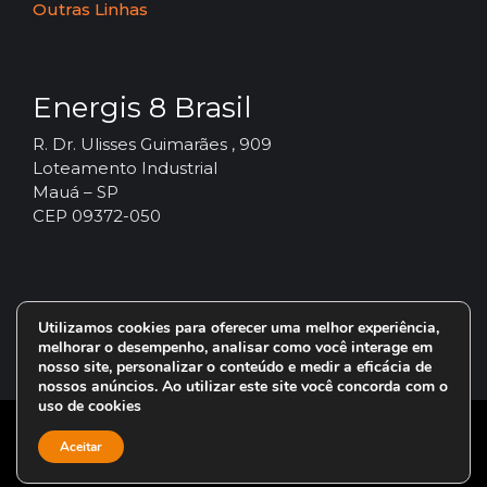
Outras Linhas
Energis 8 Brasil
R. Dr. Ulisses Guimarães , 909
Loteamento Industrial
Mauá – SP
CEP 09372-050
Utilizamos cookies para oferecer uma melhor experiência,
melhorar o desempenho, analisar como você interage em
nosso site, personalizar o conteúdo e medir a eficácia de
nossos anúncios. Ao utilizar este site você concorda com o
uso de cookies
© 2024 – Vorax Lubrificantes – Todos os direitos reservados.
Aceitar
Uma marca do Grupo
Energis 8 Brasil
.