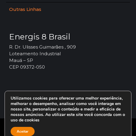
Outras Linhas
Energis 8 Brasil
R. Dr. Ulisses Guimarães , 909
Loteamento Industrial
Mauá – SP
CEP 09372-050
Utilizamos cookies para oferecer uma melhor experiência,
melhorar o desempenho, analisar como você interage em
nosso site, personalizar o conteúdo e medir a eficácia de
nossos anúncios. Ao utilizar este site você concorda com o
uso de cookies
© 2024 – Vorax Lubrificantes – Todos os direitos reservados.
Aceitar
Uma marca do Grupo
Energis 8 Brasil
.