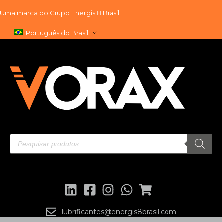
Uma marca do
Grupo Energis 8 Brasil
Pular
Português do Brasil
para
o
conteúdo
lubrificantes@energis8brasil.com