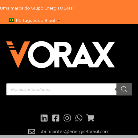
Uma marca do
Grupo Energis 8 Brasil
Pular
Português do Brasil
para
o
conteúdo
lubrificantes@energis8brasil.com