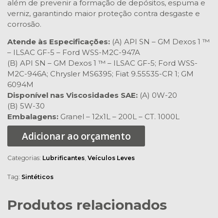
além de prevenir a formação de depósitos, espuma e
verniz, garantindo maior proteção contra desgaste e
corrosão.
Atende às Especificações:
(A) API SN – GM Dexos 1 ™
– ILSAC GF-5 – Ford WSS-M2C-947A
(B) API SN – GM Dexos 1 ™ – ILSAC GF-5; Ford WSS-
M2C-946A; Chrysler MS6395; Fiat 9.55535-CR 1; GM
6094M
Disponível nas Viscosidades SAE:
(A) 0W-20
(B) 5W-30
Embalagens:
Granel – 12x1L – 200L – CT. 1000L
Adicionar ao orçamento
Categorias:
Lubrificantes
,
Veículos Leves
Tag:
Sintéticos
Produtos relacionados