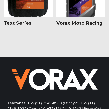
Text Series
Vorax Moto Racing
Telefones:
+55 (11) 2149-8900 (
Principal
) +55 (11)
2149-8922 (
Comercial
) +55 (11) 2149-8942 (
Financeiro
)