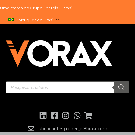
Uma marca do
Grupo Energis 8 Brasil
Pular
Português do Brasil
para
o
conteúdo
lubrificantes@energis8brasil.com