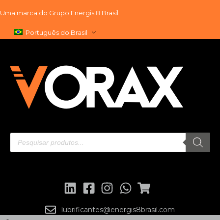
Uma marca do
Grupo Energis 8 Brasil
Pular
Português do Brasil
para
o
conteúdo
lubrificantes@energis8brasil.com