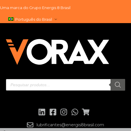
Uma marca do
Grupo Energis 8 Brasil
Pular
Português do Brasil
para
o
conteúdo
lubrificantes@energis8brasil.com