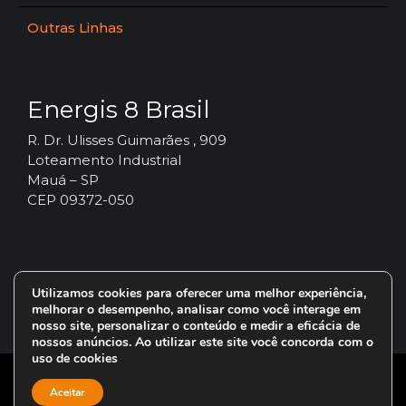
Outras Linhas
Energis 8 Brasil
R. Dr. Ulisses Guimarães , 909
Loteamento Industrial
Mauá – SP
CEP 09372-050
Utilizamos cookies para oferecer uma melhor experiência,
melhorar o desempenho, analisar como você interage em
nosso site, personalizar o conteúdo e medir a eficácia de
nossos anúncios. Ao utilizar este site você concorda com o
uso de cookies
© 2024 – Vorax Lubrificantes – Todos os direitos reservados.
Aceitar
Uma marca do Grupo
Energis 8 Brasil
.