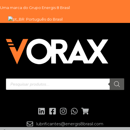
Uma marca do
Grupo Energis 8 Brasil
Pular
Português do Brasil
para
o
conteúdo
lubrificantes@energis8brasil.com