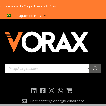
Uma marca do
Grupo Energis 8 Brasil
Pular
Português do Brasil
para
o
conteúdo
lubrificantes@energis8brasil.com