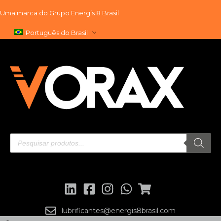
Uma marca do
Grupo Energis 8 Brasil
Pular
Português do Brasil
para
o
conteúdo
lubrificantes@energis8brasil.com