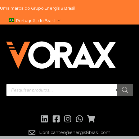
Uma marca do
Grupo Energis 8 Brasil
Pular
Português do Brasil
para
o
conteúdo
lubrificantes@energis8brasil.com