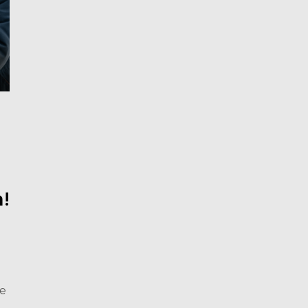
a!
 e