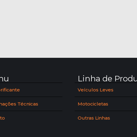
nu
Linha de Prod
rificante
Veículos Leves
mações Técnicas
Motocicletas
to
Outras Linhas