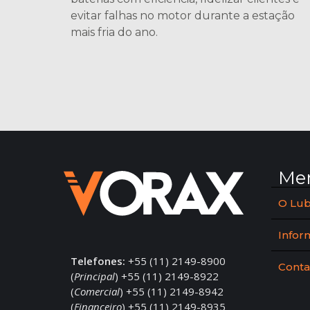
evitar falhas no motor durante a estação
mais fria do ano.
Me
O Lub
Infor
Telefones:
+55 (11) 2149-8900
Conta
(
Principal
) +55 (11) 2149-8922
(
Comercial
) +55 (11) 2149-8942
(
Financeiro
) +55 (11) 2149-8935