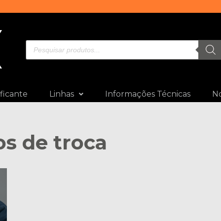
ficante
Linhas
Informações Técnicas
No
os de troca