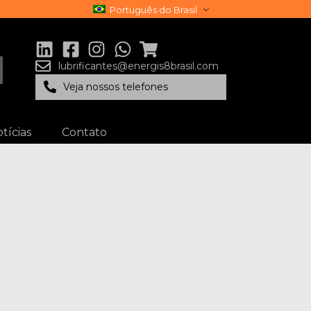
Português do Brasil
lubrificantes@energis8brasil.com
Veja nossos telefones
tícias
Contato