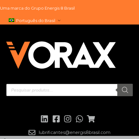
Uma marca do
Grupo Energis 8 Brasil
Pular
Português do Brasil
para
o
conteúdo
lubrificantes@energis8brasil.com