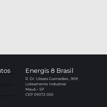
utos
Energis 8 Brasil
R. Dr. Ulisses Guimarães , 909
Loteamento Industrial
Mauá – SP
CEP 09372-050