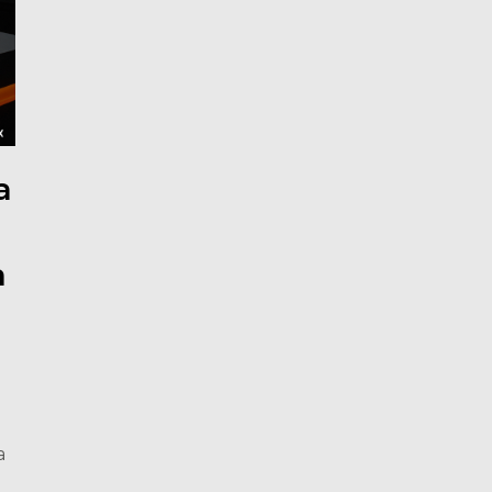
a
a
a