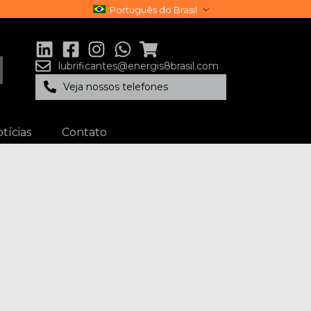
Português do Brasil
lubrificantes@energis8brasil.com
Veja nossos telefones
tícias
Contato