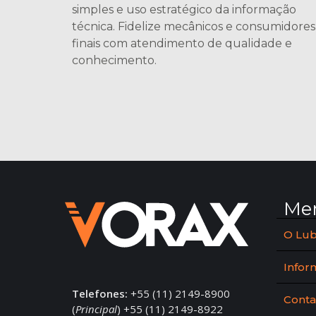
simples e uso estratégico da informação
técnica. Fidelize mecânicos e consumidores
finais com atendimento de qualidade e
conhecimento.
Me
O Lub
Infor
Telefones:
+55 (11) 2149-8900
Conta
(
Principal
) +55 (11) 2149-8922