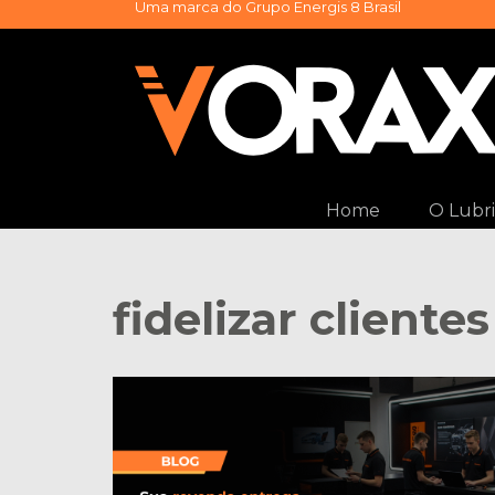
Uma marca do
Grupo Energis 8 Brasil
Pular
para
o
conteúdo
Home
O Lubri
fidelizar client