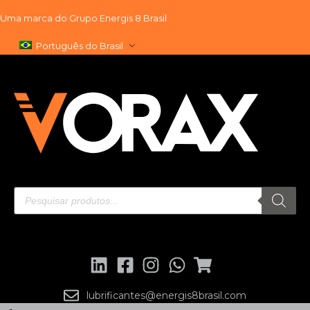
Uma marca do
Grupo Energis 8 Brasil
Pular
Português do Brasil
para
o
conteúdo
lubrificantes@energis8brasil.com