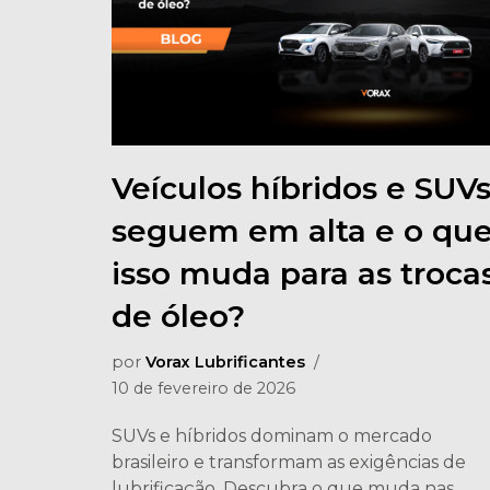
Veículos híbridos e SUV
seguem em alta e o qu
isso muda para as troca
de óleo?
por
Vorax Lubrificantes
10 de fevereiro de 2026
SUVs e híbridos dominam o mercado
brasileiro e transformam as exigências de
lubrificação. Descubra o que muda nas