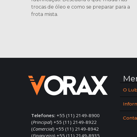
trocas de óleo e como se preparar para a
frota mista.
Me
O Lub
Infor
Telefones:
+55 (11) 2149-8900
Conta
(
Principal
) +55 (11) 2149-8922
(
Comercial
) +55 (11) 2149-8942
(
Financeiro
) +55 (11) 2149-8935