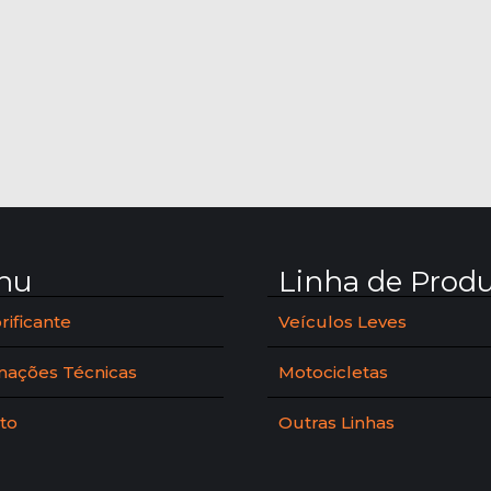
nu
Linha de Prod
rificante
Veículos Leves
mações Técnicas
Motocicletas
to
Outras Linhas