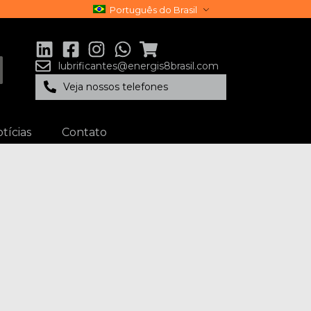
Português do Brasil
lubrificantes@energis8brasil.com
Veja nossos telefones
tícias
Contato