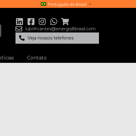
Português do Brasil
lubrificantes@energis8brasil.com
Veja nossos telefones
tícias
Contato