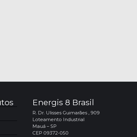
utos
Energis 8 Brasil
R. Dr. Ulisses Guimarães , 909
Loteamento Industrial
Mauá – SP
CEP 09372-050