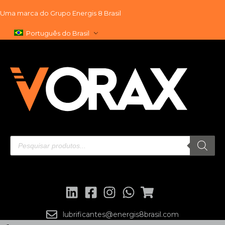
Uma marca do
Grupo Energis 8 Brasil
Pular
Português do Brasil
para
o
conteúdo
lubrificantes@energis8brasil.com