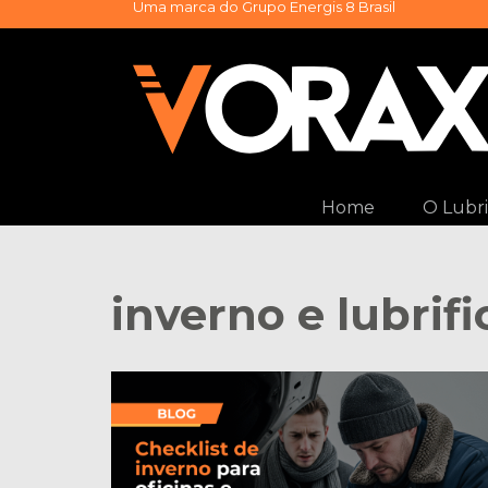
Uma marca do
Grupo Energis 8 Brasil
Pular
para
o
conteúdo
Home
O Lubri
inverno e lubrif