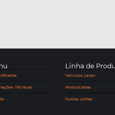
nu
Linha de Prod
rificante
Veículos Leves
mações Técnicas
Motocicletas
to
Outras Linhas