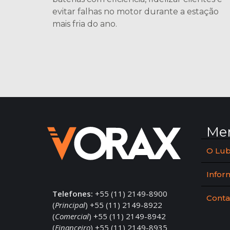
evitar falhas no motor durante a estação
mais fria do ano.
Me
O Lub
Infor
Telefones:
+55 (11) 2149-8900
Conta
(
Principal
) +55 (11) 2149-8922
(
Comercial
) +55 (11) 2149-8942
(
Financeiro
) +55 (11) 2149-8935