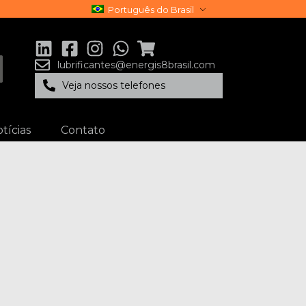
Português do Brasil
lubrificantes@energis8brasil.com
Veja nossos telefones
tícias
Contato