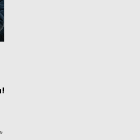
a!
 e