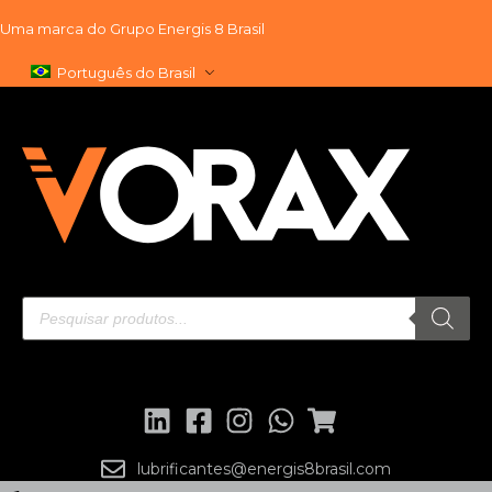
Uma marca do
Grupo Energis 8 Brasil
Pular
Português do Brasil
para
o
conteúdo
lubrificantes@energis8brasil.com