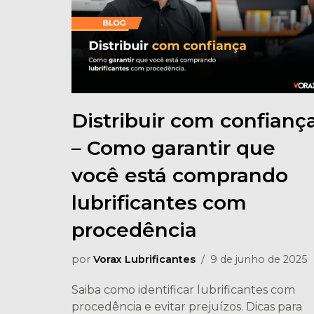
Distribuir com confianç
– Como garantir que
você está comprando
lubrificantes com
procedência
por
Vorax Lubrificantes
9 de junho de 2025
Saiba como identificar lubrificantes com
procedência e evitar prejuízos. Dicas para