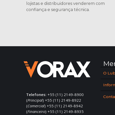
lojistas e distribuidores venderem com
confiança e segurança técnica.
Me
O Lub
Infor
Telefones:
+55 (11) 2149-8900
Conta
(
Principal
) +55 (11) 2149-8922
(
Comercial
) +55 (11) 2149-8942
(
Financeiro
) +55 (11) 2149-8935