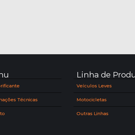
nu
Linha de Prod
rificante
Veículos Leves
mações Técnicas
Motocicletas
to
Outras Linhas