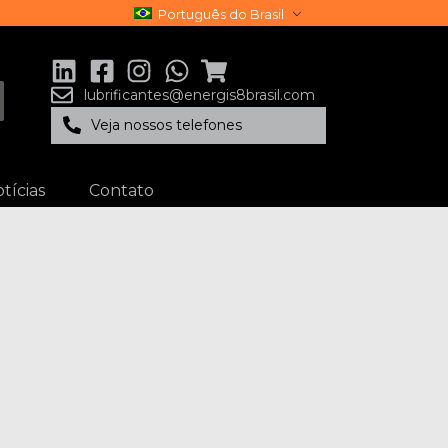
Português do Brasil
lubrificantes@energis8brasil.com
Veja nossos telefones
tícias
Contato