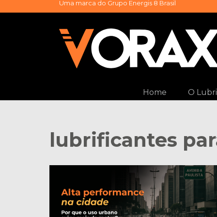
Uma marca do
Grupo Energis 8 Brasil
Pular
para
o
conteúdo
Home
O Lubri
lubrificantes pa