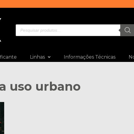
ficante
Linhas
Informações Técnicas
No
ra uso urbano