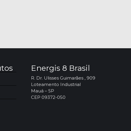
utos
Energis 8 Brasil
R. Dr. Ulisses Guimarães , 909
Loteamento Industrial
Mauá – SP
CEP 09372-050