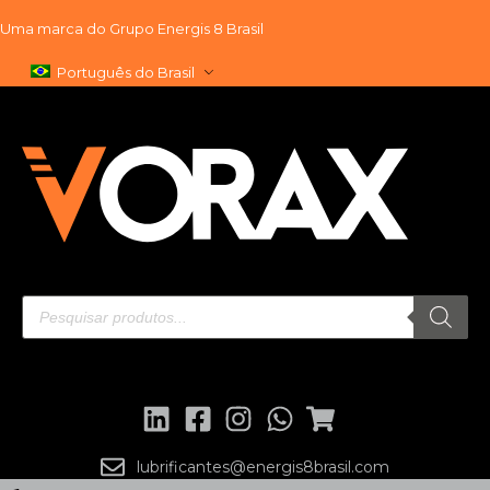
Uma marca do
Grupo Energis 8 Brasil
Pular
Português do Brasil
para
o
conteúdo
lubrificantes@energis8brasil.com