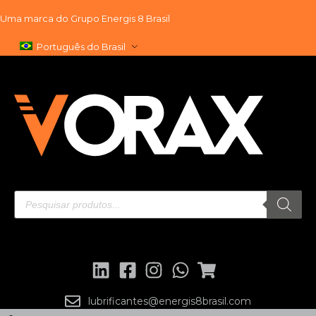
Uma marca do
Grupo Energis 8 Brasil
Pular
Português do Brasil
para
o
conteúdo
lubrificantes@energis8brasil.com