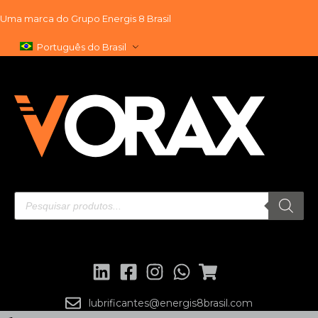
Uma marca do
Grupo Energis 8 Brasil
Pular
Português do Brasil
para
o
conteúdo
lubrificantes@energis8brasil.com