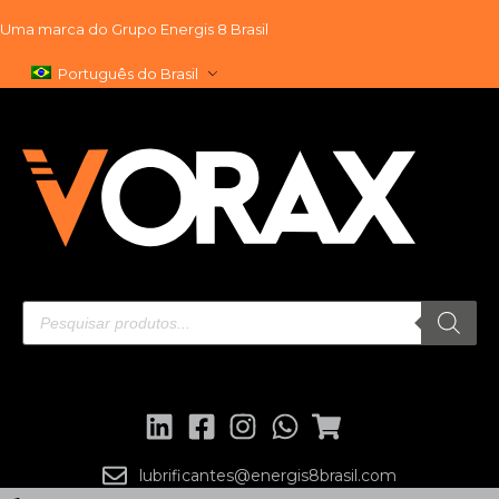
Uma marca do
Grupo Energis 8 Brasil
Pular
Português do Brasil
para
o
conteúdo
lubrificantes@energis8brasil.com