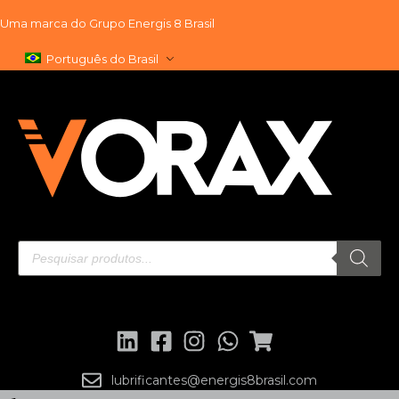
Uma marca do
Grupo Energis 8 Brasil
Pular
Português do Brasil
para
o
conteúdo
lubrificantes@energis8brasil.com