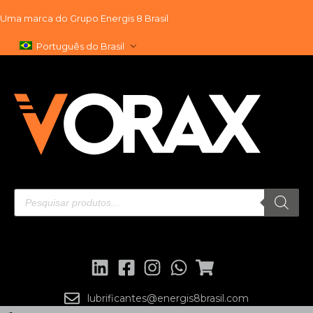
Uma marca do
Grupo Energis 8 Brasil
Pular
Português do Brasil
para
o
conteúdo
lubrificantes@energis8brasil.com